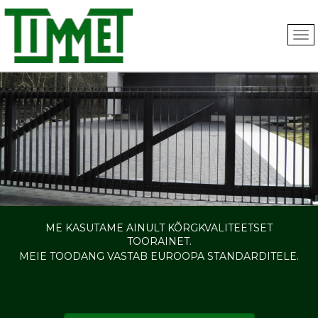
Liigu
edasi
põhisisu
juurde
ME KASUTAME AINULT KÕRGKVALITEETSET
TOORAINET.
MEIE TOODANG VASTAB EUROOPA STANDARDITELE.